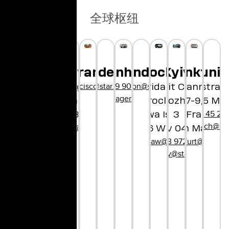
全球枢纽
London
Munic
hanghai
Ho Chi Minh
Tokyo
Sunnyvale
San Francisco
Medellín
Copenhagen
Wroclaw
Frankfurt
Kyiv
hellolondon@star.global
hina@star.global
City
hellosanfrancisco@star.global
hello@star.global
+45 29 90 01 97
Bayerstras
2-21-1, Shibuya
1250 Borregas Ave
Concorida Design
Bethmannstraß
Unit City
hellocopenhagen@star.global
80335 Mun
Shibuya-ku
Sunnyvale, CA
Wroclaw
Dorohozhytska,
7-9,
+49 89 45 21 
llovietnam@star.global
Tokyo, 150-8510
94089
Słodowa Island 7
60311 Frankfur
3
hellomunich@sta
hellojapan@star.global
hellosunnyvale@star.global
50-266 Wrocław
Kyiv 04112
am Main
hellowroclaw@star.global
+380 63 972 06 60
hellofrankfurt@star.gl
hellokyiv@star.global