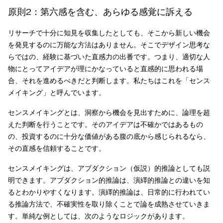
原則2：第六感を含む、あらゆる感覚に訴える
リサーチで十分に知見を収集したとしても、そこから新しい機会
を発見するのに万能な方法はありません。そこでデザイン思考な
らではの、経験に基づいた直感力の出番です。つまり、適切な人
物にとってアイデアが理にかなっていると直感的に思われる場
合、それを進めるべきだと判断します。私たちはこれを「センス
メイキング」と呼んでいます。
センスメイキングとは、洞察から機会を見出すために、論理を超
えた判断を行うことです。そのアイデアは不確かではあるもの
の、投資するのに十分な価値がある腹の底から感じられるなら、
その直感を信頼することです。
センスメイキングは、アブダクション（仮説）的推論としても説
明できます。アブダクション的推論は、演繹的推論との違いを知
るとわかりやすくなります。演繹的推論は、日常的に行われてい
る推論方法で、不確実性を取り除くことで論を成熟させていきま
す。単純な例としては、次のようなロジックがあります。