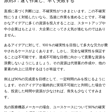
原則3：速く作業し、早く失敗する
直感に基づく判断には、不確実性がつきまといます。この不確実
性にうまく対処したいなら、迅速に作業を進めることです。不確
かなアイデアに多くの資源を投入することは、スタートアップや
中小企業はもとより、大企業にとってさえ気が進むものではあり
ません。
あるアイデアに対して、100％の確実性を目指して多大な労力が費
やされるケースがよくあります。しかし、完全な確実性を保証す
ることは不可能です。達成不可能な目標に向かって貴重な資源を
浪費しないようにしましょう。その資源は代替案の作成や、他の
要素の向上に活用するほうが有益です。
例えば90%の完成度を目標として、一定時間のみを投じるように
します。そのアイデアが最終的に実現不可能だと判明した場合で
も、投資した時間や資源が少なければ、喪失も少なくてすみま
す。
先の医療機器メーカーの場合、ユースケースについて90%の確実