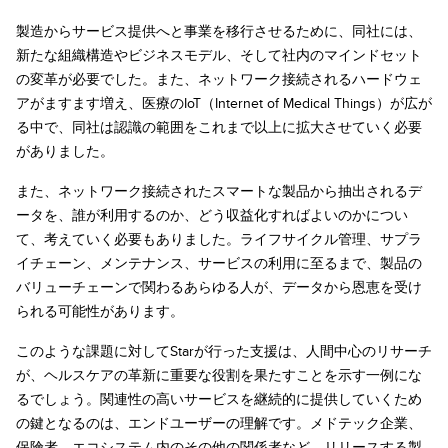
製造からサービス提供へと事業を移行させるために、同社には、
新たな組織構造やビジネスモデル、そして社内のマインドセット
の変革が必要でした。また、ネットワーク接続されるハードウェ
アがますます増え、医療のIoT（Internet of Medical Things）が広が
る中で、同社は認識の範囲をこれまで以上に拡大させていく必要
がありました。
また、ネットワーク接続されたスマートな製品から抽出されるデ
ータを、誰が利用するのか、どう収益化すればよいのかについ
て、考えていく必要もありました。ライフサイクル管理、サプラ
イチェーン、メンテナンス、サービスの利用に至るまで、製品の
バリューチェーンで関わるあらゆる人が、データから恩恵を受け
られる可能性があります。
このような課題に対してStarが行った支援は、人間中心のリサーチ
が、ヘルスケアの革新に重要な役割を果たすことを示す一例にな
るでしょう。関連性の高いサービスを継続的に提供していくため
の鍵となるのは、エンドユーザーの理解です。メドテック企業、
保険者、エコシステム内のその他の関係者など、リリースする製