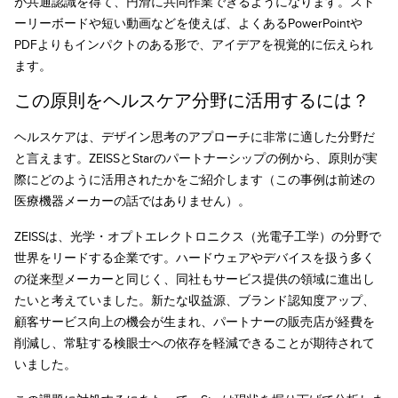
が共通認識を得て、円滑に共同作業できるようになります。スト
ーリーボードや短い動画などを使えば、よくあるPowerPointや
PDFよりもインパクトのある形で、アイデアを視覚的に伝えられ
ます。
この原則をヘルスケア分野に活用するには？
ヘルスケアは、デザイン思考のアプローチに非常に適した分野だ
と言えます。ZEISSとStarのパートナーシップの例から、原則が実
際にどのように活用されたかをご紹介します（この事例は前述の
医療機器メーカーの話ではありません）。
ZEISSは、光学・オプトエレクトロニクス（光電子工学）の分野で
世界をリードする企業です。ハードウェアやデバイスを扱う多く
の従来型メーカーと同じく、同社もサービス提供の領域に進出し
たいと考えていました。新たな収益源、ブランド認知度アップ、
顧客サービス向上の機会が生まれ、パートナーの販売店が経費を
削減し、常駐する検眼士への依存を軽減できることが期待されて
いました。