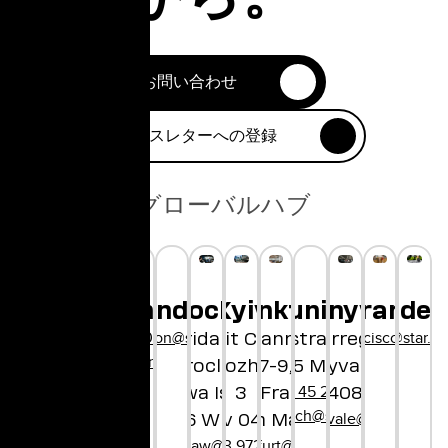
お問い合わせ
ニュースレターへの登録
グローバルハブ
London
Munich
Ho Chi Minh
Tokyo
Shanghai
Copenhagen
Wroclaw
Frankfurt
Kyiv
Sunnyvale
San Francis
Medell
hellolondon@star.global
hellochina@star.global
City
+45 29 90 01 97
hellosanfrancisco@star.g
hello@star.gl
Bayerstrasse 85
1-1, Shibuya
Concorida Design
Bethmannstraße
Unit City
1250 Borregas Ave
hellocopenhagen@star.global
80335 Munich
hibuya-ku
Wroclaw
Dorohozhytska,
7-9,
Sunnyvale, CA
+49 89 45 21 61 80
o, 150-8510
llovietnam@star.global
Słodowa Island 7
60311 Frankfurt
3
94089
hellomunich@star.global
apan@star.global
hellosunnyvale@star.global
50-266 Wrocław
Kyiv 04112
am Main
hellowroclaw@star.global
+380 63 972 06 60
hellofrankfurt@star.global