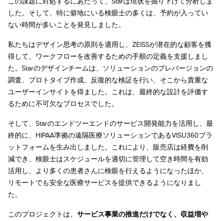
この課題に対処するにあたって、Starは現状を掘り下げて分析しま
した。そして、特に僻地にいる検眼士の多くは、予約が入ってい
ない時間が多いことを発見しました。
私たちはデザイン思考の原則を適用し、ZEISSが潜在的な顧客を獲
得して、ワークフローを改善するための手順の定義を支援しまし
た。Starのデザインチームは、ソリューションのプレバージョンの
調査、プロトタイプ作成、反復的な検証を行い、そこから貴重な
ユーザーインサイトを得ました。これは、最終的な設計を評価す
るために不可欠なプロセスでした。
そして、Starのエンドツーエンドのサービス開発能力を活用し、最
終的に、HIPAA準拠の遠隔医療ソリューションであるVISU360プラ
ットフォームを生み出しました。これにより、販売店は経費を削
減でき、検眼士はスケジュールを適切に管理して空き時間を有効
活用し、より多くの患者さんに検眼を行えるようになったほか、
リモートでも安全な医療サービスを提供できるようになりまし
た。
このプロジェクトは、
サービス事業の推進だけでなく、収益増や