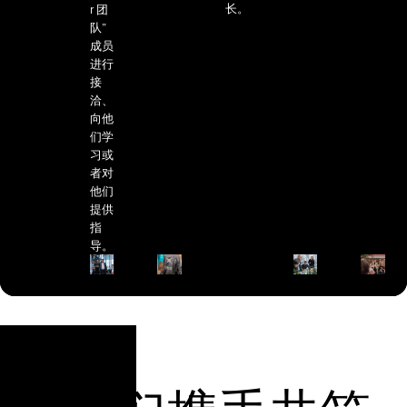
长。
r 团
队”
成员
进行
接
洽、
向他
们学
习或
者对
他们
提供
指
导。