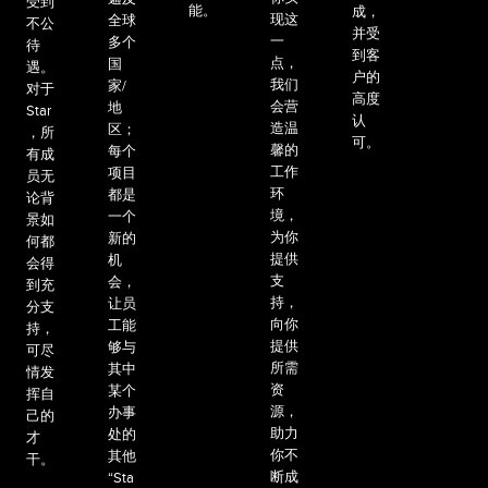
受到
能。
成，
现这
全球
不公
并受
一
多个
待
到客
点，
国
遇。
户的
我们
家/
对于
高度
会营
地
Star
认
造温
区；
，所
可。
馨的
每个
有成
工作
项目
员无
环
都是
论背
境，
一个
景如
为你
新的
何都
提供
机
会得
支
会，
到充
持，
让员
分支
向你
工能
持，
提供
够与
可尽
所需
其中
情发
资
某个
挥自
源，
办事
己的
助力
处的
才
你不
其他
干。
断成
“Sta