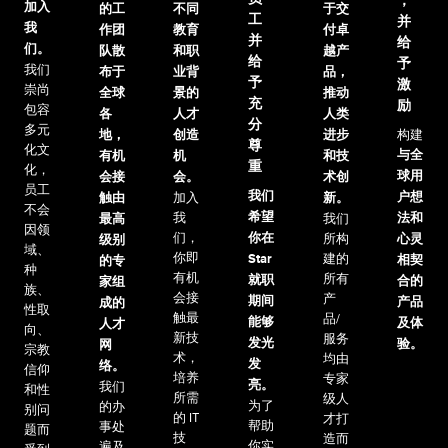
，
加入
的工
不同
于交
工
并
我
作团
教育
付卓
并
给
们。
队散
和职
越产
给
予
我们
布于
业背
品，
予
激
崇尚
全球
景的
推动
充
励
包容
各
人才
人类
分
多元
地，
创造
进步
构建
尊
化文
与全
有机
机
和技
重
化，
球用
会接
会。
术创
员工
我们
户想
触由
加入
新。
不会
希望
我
法和
最高
我们
因领
们，
你在
所构
心灵
级别
域、
你即
建的
Star
相契
的专
种
有机
所有
就职
合的
家组
族、
会接
产
期间
产品
成的
性取
触最
品/
能够
及体
人才
向、
新技
服务
发光
验
。
网
宗教
术，
均由
发
络。
信仰
培养
专家
亮。
我们
和性
所需
级人
为了
的办
别问
的 IT
才打
帮助
事处
题而
技
造而
你实
遍及