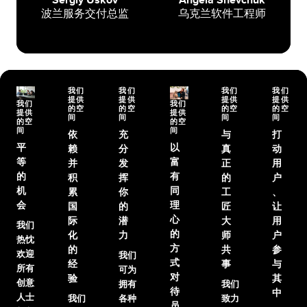
波兰服务交付总监
乌克兰软件工程师
我们
我们
我们
我们
提供
提供
提供
提供
我们
我们
的空
的空
的空
的空
提供
提供
间
间
间
间
的空
的空
间
间
依
充
与
打
平
以
赖
分
真
动
等
富
并
发
正
用
的
有
积
挥
的
户
机
同
累
你
工
、
会
理
国
的
匠
让
心
际
潜
大
用
我们
的
化
力
师
户
热忱
方
的
共
参
欢迎
我们
式
经
事
与
所有
可为
对
验
其
创意
拥有
我们
待
中
人士
我们
各种
致力
员