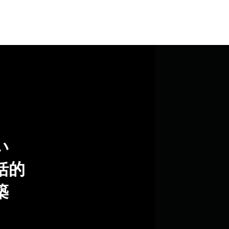
い
括的
築