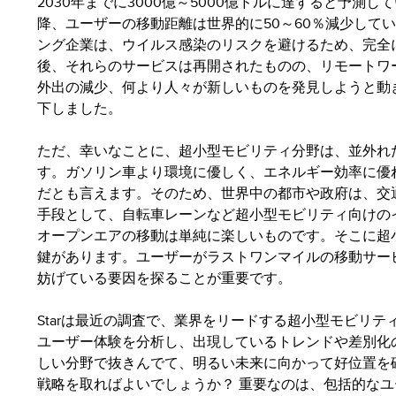
2030年までに3000億～5000億ドルに達すると予測し
降、ユーザーの移動距離は世界的に50～60％減少して
ング企業は、ウイルス感染のリスクを避けるため、完全
後、それらのサービスは再開されたものの、リモートワ
外出の減少、何より人々が新しいものを発見しようと動
下しました。
ただ、幸いなことに、超小型モビリティ分野は、並外れ
す。ガソリン車より環境に優しく、エネルギー効率に優
だとも言えます。そのため、世界中の都市や政府は、交
手段として、自転車レーンなど超小型モビリティ向けの
オープンエアの移動は単純に楽しいものです。そこに超
鍵があります。ユーザーがラストワンマイルの移動サー
妨げている要因を探ることが重要です。
Starは最近の調査で、業界をリードする超小型モビリ
ユーザー体験を分析し、出現しているトレンドや差別化
しい分野で抜きんでて、明るい未来に向かって好位置を
戦略を取ればよいでしょうか？ 重要なのは、包括的な