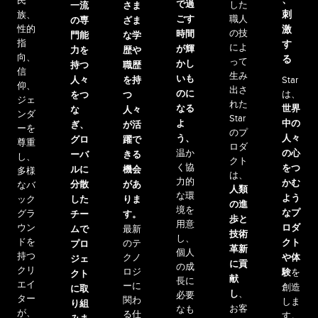
民
で過
した
一流
さま
族、
刺
職人
ごす
の専
ざま
性的
激
の技
時間
門能
な学
指
す
によ
が輝
力を
歴や
向、
る
って
かし
持つ
職歴
信
生み
いも
人々
を持
Star
仰、
出さ
のに
は、
をつ
つ
ジェ
れた
世界
なる
な
人々
ンダ
Star
中の
よ
ぎ、
が活
ーを
のプ
人々
う、
グロ
躍で
尊重
ロダ
の心
温か
ーバ
きる
し、
クト
く協
をつ
ルに
機会
多様
は、
力的
かむ
分散
があ
なバ
人類
な環
よう
した
りま
ック
の進
境を
なプ
グラ
チー
す。
歩と
用意
ロダ
ウン
ムで
最新
技術
し、
ドを
クト
のテ
プロ
革新
個人
持つ
クノ
や体
ジェ
に貢
の成
クリ
ロジ
験
を
クト
献
長に
エイ
ーに
創造
に取
し
、
必要
ター
関わ
しま
り組
お客
なも
が、
る仕
す。