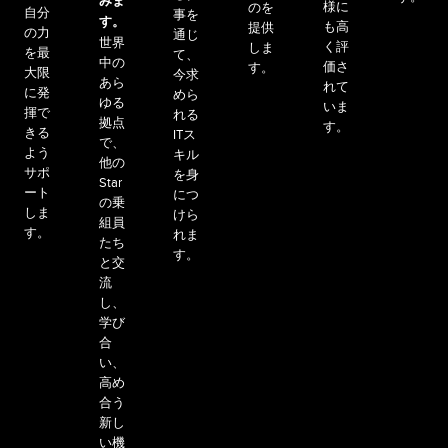
みま
様に
のを
自分
事を
す。
も高
提供
の力
通じ
世界
く評
しま
を最
て、
中の
価さ
す。
大限
今求
あら
れて
に発
めら
ゆる
いま
揮で
れる
拠点
す。
きる
ITス
で、
よう
キル
他の
サポ
を身
Star
ート
につ
の乗
しま
けら
組員
す。
れま
たち
す。
と交
流
し、
学び
合
い、
高め
合う
新し
い機