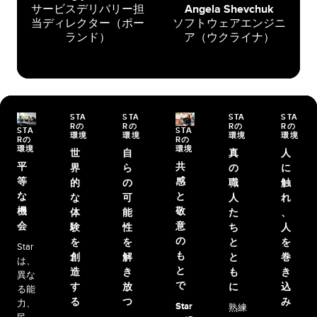
サービスデリバリー担
Angela Shevchuk
当ディレクター（ポー
ソフトウェアエンジニ
ランド）
ア（ウクライナ）
STA
STA
STA
STA
Rの
Rの
Rの
Rの
STA
STA
環境
環境
環境
環境
Rの
Rの
環境
環境
世
自
真
人
平
共
界
ら
の
に
等
感
的
の
職
触
な
と
な
可
人
れ
機
敬
体
能
た
、
会
意
験
性
ち
人
の
を
を
と
を
Star
も
創
解
と
巻
は、
と
造
き
も
き
異な
で
す
放
に
込
る能
る
つ
み
力、
Star
熟練
、