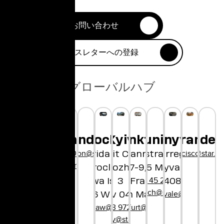
お問い合わせ
ニュースレターへの登録
グローバルハブ
London
Munich
Ho Chi Minh
Tokyo
Shanghai
Copenhagen
Wroclaw
Frankfurt
Kyiv
Sunnyvale
San Francis
Medell
hellolondon@star.global
hellochina@star.global
City
+45 29 90 01 97
hellosanfrancisco@star.g
hello@star.gl
Bayerstrasse 85
1-1, Shibuya
Concorida Design
Bethmannstraße
Unit City
1250 Borregas Ave
hellocopenhagen@star.global
80335 Munich
hibuya-ku
Wroclaw
Dorohozhytska,
7-9,
Sunnyvale, CA
+49 89 45 21 61 80
o, 150-8510
llovietnam@star.global
Słodowa Island 7
60311 Frankfurt
3
94089
hellomunich@star.global
apan@star.global
hellosunnyvale@star.global
50-266 Wrocław
Kyiv 04112
am Main
hellowroclaw@star.global
+380 63 972 06 60
hellofrankfurt@star.global
hellokyiv@star.global