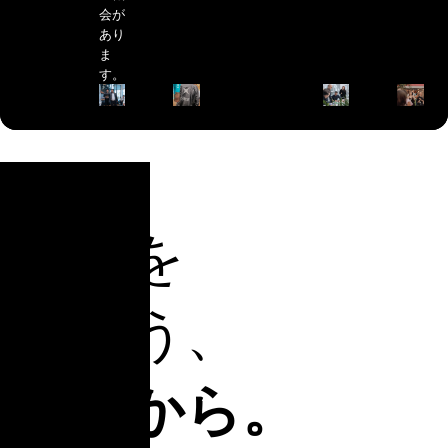
会が
あり
ま
す。
明日を
創ろう、
今日から。