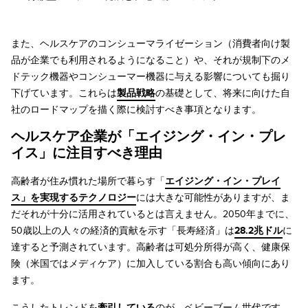
また、ヘルスケアのコンシューマライゼーション（消費者向け製
品が企業でも利用されるようになること）や、それが規制下のメ
ドテック機器やコンシューマー機器に与える影響についても掘り
下げています。これらは
製品戦略
の基礎として、将来に向けた自
社のロードマップを描く際に検討すべき事項となります。
ヘルスケア企業が「エイジング・イン・プレ
イス」に注目すべき理由
高齢者が住み慣れた場所で暮らす「
エイジング・イン・プレイ
ス」を実現するテクノロジー
には大きな可能性がありますが、ま
だそれが十分に活用されているとは言えません。2050年までに、
50歳以上の人々の経済的貢献を示す「長寿経済」は
28.2兆ドル
に
達すると予測されています。高齢者は可処分所得が高く、健康保
険（米国ではメディケア）に加入している割合も高い傾向にあり
ます。
こうしたトレンドを
牽引している
のが、ベビーブーム世代です。