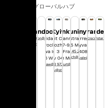
グローバルハブ
London
Munich
Ho Chi Minh
Tokyo
Shanghai
Copenhagen
Wroclaw
Frankfurt
Kyiv
Sunnyvale
San Francis
Medell
hellolondon@star.global
hellochina@star.global
City
+45 29 90 01 97
hellosanfrancisco@star.g
hello@star.gl
Bayerstrasse 85
1-1, Shibuya
Concorida Design
Bethmannstraße
Unit City
1250 Borregas Ave
hellocopenhagen@star.global
80335 Munich
hibuya-ku
Wroclaw
Dorohozhytska,
7-9,
Sunnyvale, CA
+49 89 45 21 61 80
o, 150-8510
llovietnam@star.global
Słodowa Island 7
60311 Frankfurt
3
94089
hellomunich@star.global
apan@star.global
hellosunnyvale@star.global
50-266 Wrocław
Kyiv 04112
am Main
hellowroclaw@star.global
+380 63 972 06 60
hellofrankfurt@star.global
hellokyiv@star.global