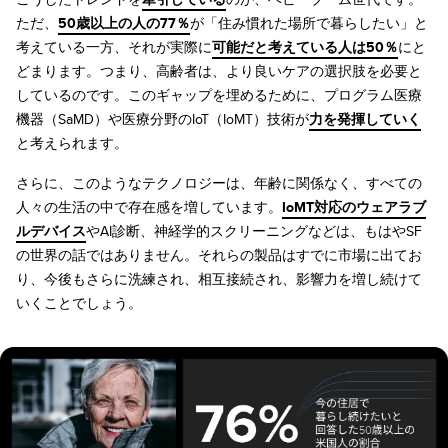
ただ、
50歳以上の人の77％
が「住み慣れた場所で暮らしたい」と
考えている一方、それが実際に
可能だと考えている人は50％
にと
どまります。つまり、高齢者は、より良いケアの選択肢を必要と
しているのです。このギャップを埋めるために、プログラム医療
機器（SaMD）や医療分野のIoT（IoMT）技術が
力を発揮していく
と考えられます。
さらに、このようなテクノロジーは、年齢に関係なく、すべての
人々の生活の中で存在感を増しています。
IoMT対応のウェアラブ
ルデバイス
やAI診断、神経学的スクリーニングなどは、もはやSF
の世界の話ではありません。それらの製品はすでに市場に出てお
り、今後もさらに洗練され、相互接続され、影響力を増し続けて
いくことでしょう。