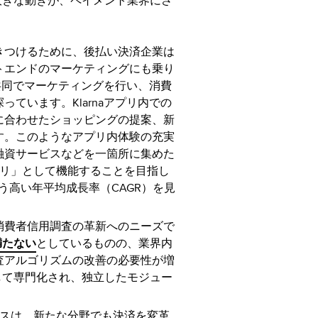
大きな動きが、ペイメント業界にさ
きつけるために、後払い決済企業は
トエンドのマーケティングにも乗り
と共同でマーケティングを行い、消費
ています。Klarnaアプリ内での
に合わせたショッピングの提案、新
す。このようなアプリ内体験の充実
融資サービスなどを一箇所に集めた
プリ」として機能することを目指し
う高い年平均成長率（CAGR）を見
消費者信用調査の革新へのニーズで
満たない
としているものの、業界内
査アルゴリズムの改善の必要性が増
して専門化され、独立したモジュー
スは、新たな分野でも決済を変革