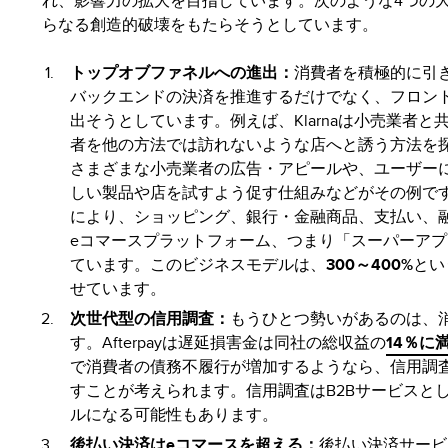
れ、影響力の拡大を目指しています。次のような4つの
らなる創造的破壊をもたらそうとしています。
トップオブファネルへの進出
：
消費者を積極的に引
バックエンドの決済を推進するだけでなく、フロン
出そうとしています。例えば、Klarnaは小売業者
者を他の方法では訪れないような店へと誘う方法を探っ
さまざまな小売業者の広告・アピールや、ユーザー
しい製品や店を試すよう促す仕組みなどがその例で
により、ショッピング、銀行・金融商品、支払い、
eコマースプラットフォーム、つまり「スーパーア
ています。このビジネスモデルは、
300～400%
とい
せています。
次世代型の信用調査
：
もうひとつ勢いがあるのは、
す。Afterpayは遅延損害金は同社の総収益の
14％に
で消費者の債務不履行が増加するようなら、信用調
すことが考えられます。信用調査はB2Bサービスと
ルになる可能性もあります。
後払い決済はeコマースを超える
：
後払い決済サービ