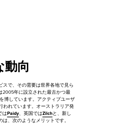
な動向
ビスで、その需要は世界各地で見ら
は2005年に設立された最古かつ最
気を博しています。アクティブユーザ
引が行われています。オーストラリア発
では
Paidy
、英国では
Zilch
と、新し
のは、次のようなメリットです。