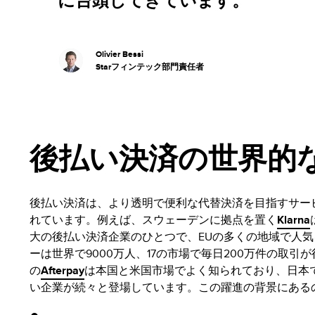
に台頭してきています。
Olivier Bessi
Starフィンテック部門責任者
後払い決済の世界的
後払い決済は、より透明で便利な代替決済を目指すサー
れています。例えば、スウェーデンに拠点を置く
Klarna
大の後払い決済企業のひとつで、EUの多くの地域で人
ーは世界で9000万人、17の市場で毎日200万件の取
の
Afterpay
は本国と米国市場でよく知られており、日本
い企業が続々と登場しています。この躍進の背景にある