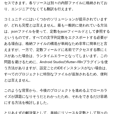
セスできます。各リソースは別々の内部ファイルに格納されてお
り、エンジニアでなくても翻訳を行えます。
コミュニティにはいくつかのソリューションが提示されています
が、どれも完璧とは言えません。最も一般的に使われている方法
は、jsonファイルを使って、定数をjsonフィールドとして参照する
というものです。すべての文字列定数をエクスポートする必要が
ある場合は、格納ファイルの構造が単純なため非常に簡単だと言
えますが、一方で、定数フィールドに名前でアクセスする際にミ
スがあった場合は、ランタイムエラーとなってしまいます。この
問題を避けるために、Android Studioのflutter-i18nプラグインを使
う方法がありますが、設定ごとのIDEインスタンスがない場合は、
すべてのプロジェクトに特別なファイルが追加されるため、便利
とは言えません。
このような背景から、今後のプロジェクトを進める上でローカラ
イズが課題になりそうだとわかったため、それをできるだけ容易
にする方法を検討しました。
とりあえずの解決策として、単純にリソースを定数として別々の