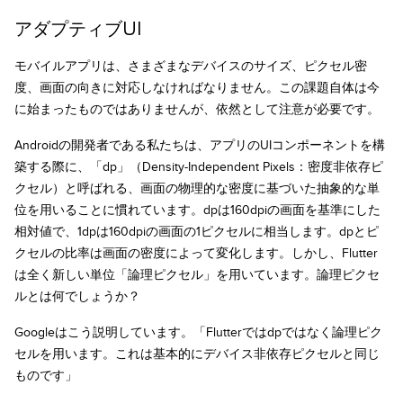
アダプティブUI
モバイルアプリは、さまざまなデバイスのサイズ、ピクセル密
度、画面の向きに対応しなければなりません。この課題自体は今
に始まったものではありませんが、依然として注意が必要です。
Androidの開発者である私たちは、アプリのUIコンポーネントを構
築する際に、「dp」（Density-Independent Pixels：密度非依存ピ
クセル）と呼ばれる、画面の物理的な密度に基づいた抽象的な単
位を用いることに慣れています。dpは160dpiの画面を基準にした
相対値で、1dpは160dpiの画面の1ピクセルに相当します。dpとピ
クセルの比率は画面の密度によって変化します。しかし、Flutter
は全く新しい単位「論理ピクセル」を用いています。論理ピクセ
ルとは何でしょうか？
Googleはこう説明しています。「Flutterではdpではなく論理ピク
セルを用います。これは基本的にデバイス非依存ピクセルと同じ
ものです」