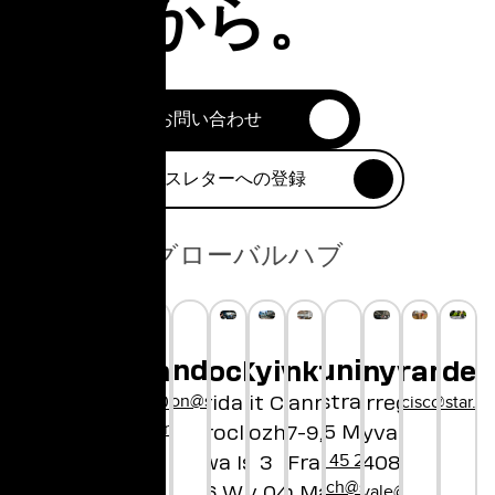
今日から。
お問い合わせ
ニュースレターへの登録
グローバルハブ
London
Munich
Ho Chi Minh
Tokyo
Shanghai
Copenhagen
Wroclaw
Frankfurt
Kyiv
Sunnyvale
San Francis
Medell
hellolondon@star.global
hellochina@star.global
City
+45 29 90 01 97
hellosanfrancisco@star.g
hello@star.gl
Bayerstrasse 85
1-1, Shibuya
Concorida Design
Bethmannstraße
Unit City
1250 Borregas Ave
hellocopenhagen@star.global
80335 Munich
hibuya-ku
Wroclaw
Dorohozhytska,
7-9,
Sunnyvale, CA
+49 89 45 21 61 80
o, 150-8510
llovietnam@star.global
Słodowa Island 7
60311 Frankfurt
3
94089
hellomunich@star.global
apan@star.global
hellosunnyvale@star.global
50-266 Wrocław
Kyiv 04112
am Main