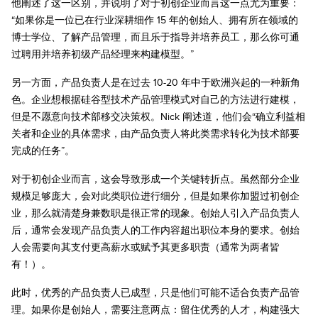
他阐述了这一区别，并说明了对于初创企业而言这一点尤为重要：
“如果你是一位已在行业深耕细作 15 年的创始人、拥有所在领域的
博士学位、了解产品管理，而且乐于指导并培养员工，那么你可通
过聘用并培养初级产品经理来构建模型。”
另一方面，产品负责人是在过去 10-20 年中于欧洲兴起的一种新角
色。企业想根据硅谷型技术产品管理模式对自己的方法进行建模，
但是不愿意向技术部移交决策权。Nick 阐述道，他们会“确立利益相
关者和企业的具体需求，由产品负责人将此类需求转化为技术部要
完成的任务”。
对于初创企业而言，这会导致形成一个关键转折点。虽然部分企业
规模足够庞大，会对此类职位进行细分，但是如果你加盟过初创企
业，那么就清楚身兼数职是很正常的现象。创始人引入产品负责人
后，通常会发现产品负责人的工作内容超出职位本身的要求。创始
人会需要向其支付更高薪水或赋予其更多职责（通常为两者皆
有！）。
此时，优秀的产品负责人已成型，只是他们可能不适合负责产品管
理。如果你是创始人，需要注意两点：留住优秀的人才，构建强大