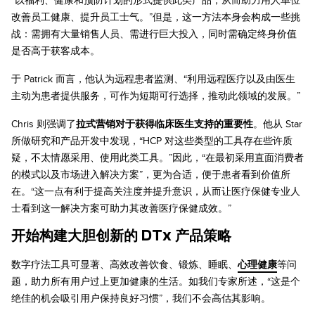
改善员工健康、提升员工士气。”但是，这一方法本身会构成一些挑
战：需拥有大量销售人员、需进行巨大投入，同时需确定终身价值
是否高于获客成本。
于 Patrick 而言，他认为远程患者监测、“利用远程医疗以及由医生
主动为患者提供服务，可作为短期可行选择，推动此领域的发展。”
Chris 则强调了
拉式营销对于获得临床医生支持的重要性
。他从 Star
所做研究和产品开发中发现，“HCP 对这些类型的工具存在些许质
疑，不太情愿采用、使用此类工具。”因此，“在最初采用直面消费者
的模式以及市场进入解决方案”，更为合适，便于患者看到价值所
在。“这一点有利于提高关注度并提升意识，从而让医疗保健专业人
士看到这一解决方案可助力其改善医疗保健成效。”
开始构建大胆创新的 DTx 产品策略
数字疗法工具可显著、高效改善饮食、锻炼、睡眠、
心理健康
等问
题，助力所有用户过上更加健康的生活。如我们专家所述，“这是个
绝佳的机会吸引用户保持良好习惯”，我们不会高估其影响。