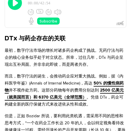
DTx 与药企存在的关联
最初，数字疗法市场的增长对诸多药企构成了挑战。无药疗法与药
企的核心业务似乎处于对立状态。所幸，过往几年，DTx 与药企呈
现出互补局面。并非非此即彼，而是两者共存。
而且，数字疗法的诞生，会推动药企应对重大挑战。例如，据《内
科医学年鉴》(Annals of Internal Medicine)，高达
50% 的慢性病药
物
并不视作处方药。这部分药物每年的费用分别达到
2500 亿美元
（就美国而言）和 6370 亿美元（全球范围）
。凭借 DTx，药企可
构建全新的医疗保健方式来改进依从性和成效。
但是，正如 Bozidar 所说，要利用此类机遇，需采用不同的思维和
思考方式，“一个在药企工作长达 20 年的人，会以特定视角看待改
善健康这一过程。需经历漫长的产品开发周期（长达 10 年），要执