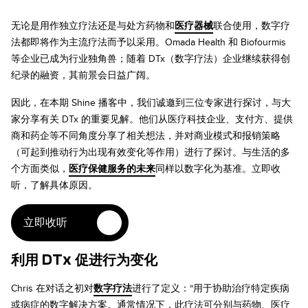
无论是用作独立疗法还是与处方药物和
医疗器械
联合使用，数字疗
法都即将作为主流疗法而予以采用。Omada Health 和 Biofourmis
等企业已成为行业独角兽；随着 DTx（数字疗法）企业继续获得创
纪录的融资，其前景会日益广阔。
因此，在本期 Shine 播客中，我们诚邀到三位专家进行探讨，与大
家分享有关 DTx 的重要见解。他们从医疗科技企业、支付方、提供
商和药企等不同角度分享了相关想法，并对商业模式和报销策略
（可起到推动行为出现有效变化等作用）进行了探讨。与生活的多
个方面类似，
医疗保健服务的未来
同样以数字化为基准。立即收
听，了解具体原因。
立即收听
利用 DTx 促进行为变化
Chris 在对话之初对
数字疗法
进行了定义：“用于协助治疗特定疾病
或病症的数字解决方案。通常情况下，此疗法可分别与药物、医疗