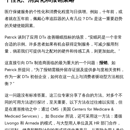
医疗保健服务的个性化和消费化程度与日俱增。例如，十年前，或
者就在五年前，佩戴心率追踪器的人有几位？DTx 是这一重要趋势
的关键使能因素。
Patrick 谈到了应用 DTx 改善睡眠指标的场景，“安眠药是一个非常
合适的示例。许多患者如果有机会获得定制服务，可减少服用剂
量，倘若我们可提供与之配对的硬件和传感工具，则更加如此。”
这直接引向 DTx 制造商面临的最为重大的一个问题：
报销
。如
Patrick 所提问，“为了报销需额外留存证据及提供参与度相关资料，
作为一家 DTx 初创企业，如何在这一点上与消费者驱动型方法相抗
衡？”
这一问题没有标准答案。这三位专家分享了各自的方法。对多个不
同的可用方法进行探讨，至关重要。以下方法在过往难以实现，但
是在逐渐推动之中：通过 CMS（美国 Centers for Medicare &
Medicaid Services）。如 Bozidar 所说，还可采用这一方法：遵循
Livongo 和 Armada 的模式，与大型用人单位及其 HR 部门合作，
“以福利、健康和预防计划的形式提供此类产品，从而助力用人单位