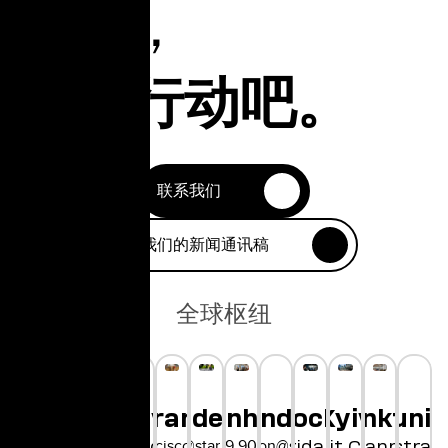
未来，
立即行动吧。
联系我们
订阅我们的新闻通讯稿
全球枢纽
London
Munic
hanghai
Ho Chi Minh
Tokyo
Sunnyvale
San Francisco
Medellín
Copenhagen
Wroclaw
Frankfurt
Kyiv
hellolondon@star.global
hina@star.global
hellosanfrancisco@star.global
hello@star.global
+45 29 90 01 97
Bayerstras
2-21-1, Shibuya
1250 Borregas Ave
Concorida Design
Bethmannstraß
Unit City